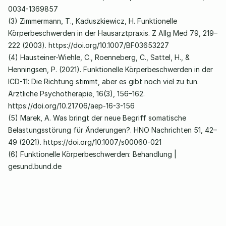
0034-1369857
(3) Zimmermann, T., Kaduszkiewicz, H. Funktionelle 
Körperbeschwerden in der Hausarztpraxis. Z Allg Med 79, 219–
222 (2003). 
https://doi.org/10.1007/BF03653227
(4) Hausteiner-Wiehle, C., Roenneberg, C., Sattel, H., & 
Henningsen, P. (2021). Funktionelle Körperbeschwerden in der 
ICD-11: Die Richtung stimmt, aber es gibt noch viel zu tun. 
Ärztliche Psychotherapie, 16(3), 156–162. 
https://doi.org/10.21706/aep-16-3-
156
(5) Marek, A. Was bringt der neue Begriff somatische 
Belastungsstörung für Änderungen?. HNO Nachrichten 51, 42–
49 (2021). 
https://doi.org/10.1007/s00060-021
(6) 
Funktionelle Körperbeschwerden: Behandlung | 
gesund.bund.de
B
e
h